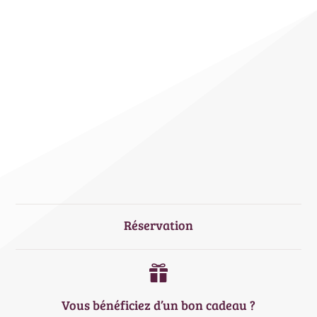
découverte
58
€
Réservation

Vous bénéficiez d’un bon cadeau ?