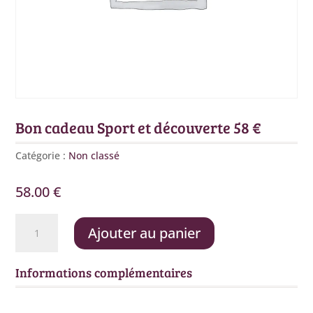
Bon cadeau Sport et découverte 58 €
Catégorie :
Non classé
58.00
€
quantité
Ajouter au panier
de
Bon
cadeau
Informations complémentaires
Sport
et