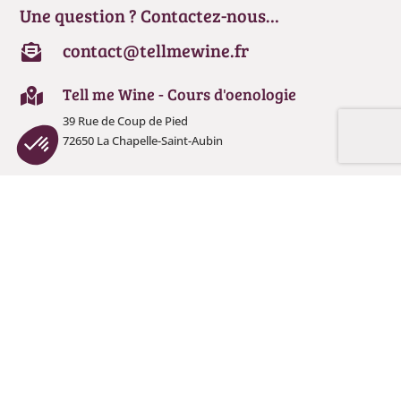
Une question ? Contactez-nous…
contact@tellmewine.fr

Tell me Wine - Cours d'oenologie

39 Rue de Coup de Pied
72650 La Chapelle-Saint-Aubin
Plateforme de Gestion du Consentement : Personnalisez vos Options
Axeptio consent
Notre plateforme vous permet d'adapter et de gérer vos paramètres de confide