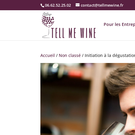
06.62.52.25.02
contact@tellmewine.fr
Pour les Entrep
Accueil
/
Non classé
/ Initiation à la dégustat