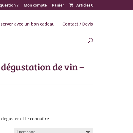
question ?
Mon compte
Panier
Articles 0
éserver avec un bon cadeau
Contact / Devis
a dégustation de vin –
e déguster et le connaître