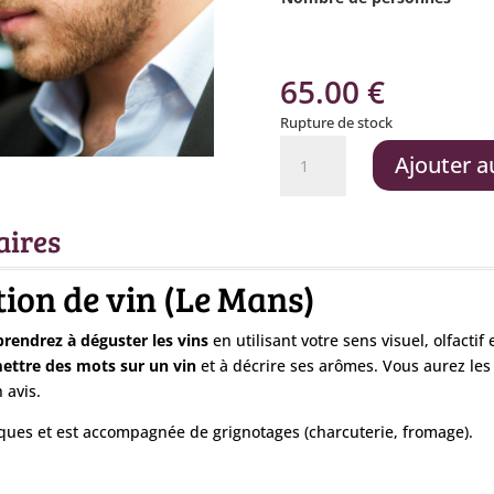
65.00
€
Rupture de stock
quantité
Ajouter a
de
Initiation
à
aires
la
dégustation
ation de vin (Le Mans)
de
vin
rendrez à déguster les vins
en utilisant votre sens visuel, olfacti
-
ettre des mots sur un vin
et à décrire ses arômes. Vous aurez les 
15
 avis.
novembre
ques et est accompagnée de grignotages (charcuterie, fromage).