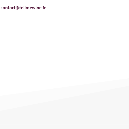
r
c
ontact@tellmewine.fr