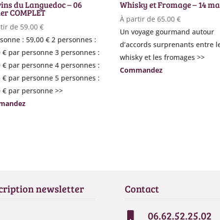
vins du Languedoc – 06
Whisky et Fromage – 14 m
ier COMPLET
À partir de
65.00
€
tir de
59.00
€
Un voyage gourmand autour
sonne : 59,00 € 2 personnes :
d’accords surprenants entre l
0 € par personne 3 personnes :
whisky et les fromages >>
0 € par personne 4 personnes :
Commandez
5 € par personne 5 personnes :
0 € par personne >>
mandez
cription newsletter
Contact
06.62.52.25.02
