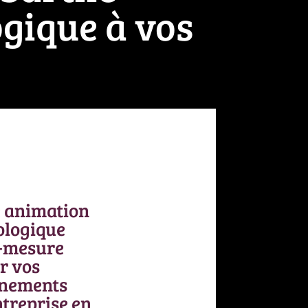
gique à vos
 animation
logique
-mesure
r vos
nements
ntreprise en