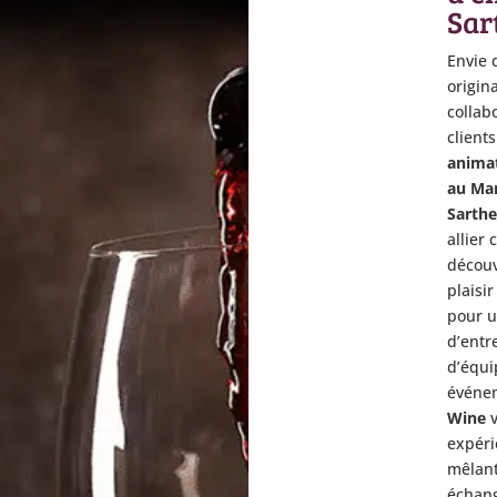
Sar
Envie 
origin
collab
client
anima
au Man
Sarth
allier 
découv
plaisir
pour u
d’entr
d’équi
événem
Wine
v
expéri
mêlant
échang