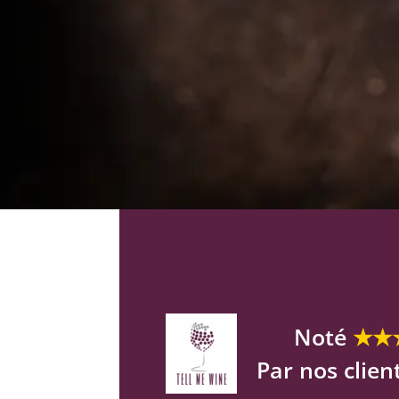
Noté
★★
Par nos clien