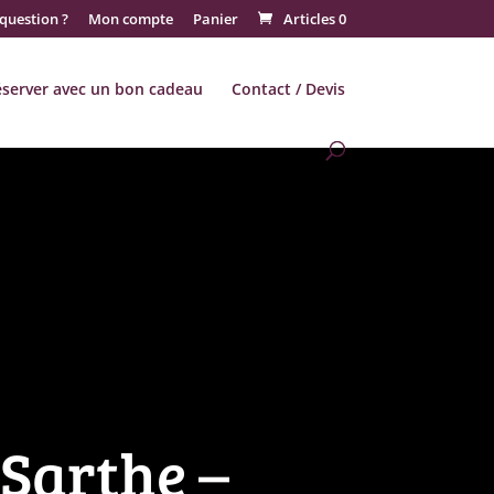
question ?
Mon compte
Panier
Articles 0
éserver avec un bon cadeau
Contact / Devis
Sarthe –