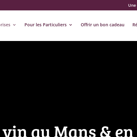
Une 
rises
Pour les Particuliers
Offrir un bon cadeau
R
vin au Mans & en 