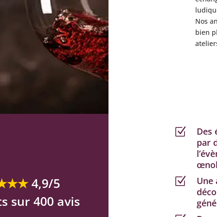
ludiqu
Nos an
bien p
atelie
Des 
Z
par d
l’év
œnol
★★★
4,9/5
Une 
Z
déco
ts sur 400 avis
génér