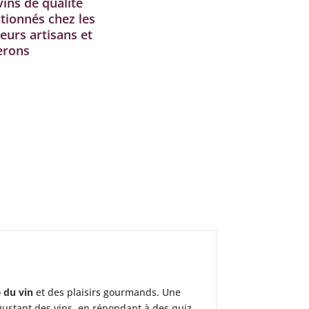
vins de qualité
ctionnés chez les
eurs artisans et
erons
 du vin
et des plaisirs gourmands. Une
ustant des vins, en répondant à des quiz