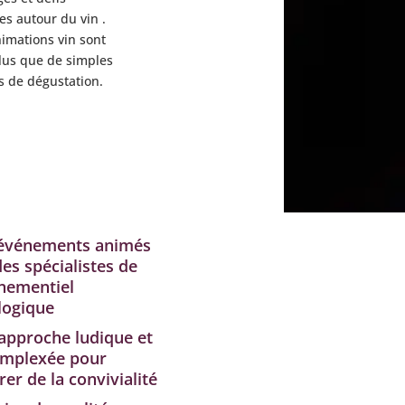
es autour du vin .
imations vin sont
lus que de simples
rs de dégustation.
événements animés
es spécialistes de
ènementiel
ogique
approche ludique et
mplexée pour
er de la convivialité