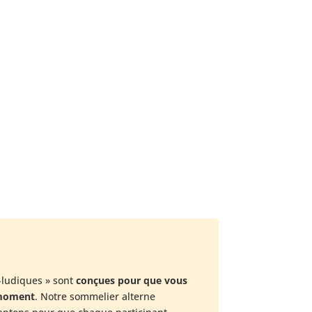
-ludiques » sont
conçues pour que vous
 moment
. Notre sommelier alterne