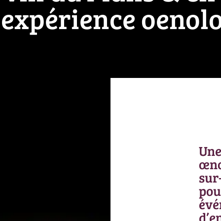
 expérience oenolo
Une
œno
sur
pou
évé
d’e