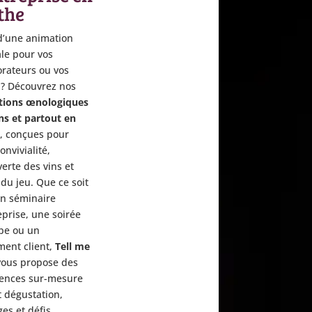
the
d’une animation
ale pour vos
orateurs ou vos
s ? Découvrez nos
tions œnologiques
s et partout en
e
, conçues pour
convivialité,
erte des vins et
 du jeu. Que ce soit
n séminaire
eprise, une soirée
pe ou un
ent client,
Tell me
ous propose des
ences sur-mesure
 dégustation,
es et défis