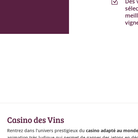
Des 
Z
séle
meill
vign
Casino des Vins
Rentrez dans l’univers prestigieux du
casino adapté au monde
animation très ludique qui permet de gagner des jetons en dég