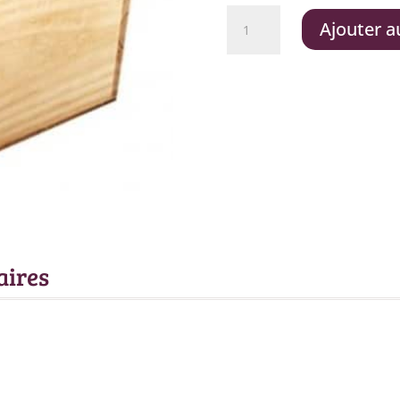
quantité
Ajouter a
de
1
belle
bouteille
OFFERTE
à
la
fin
de
la
séance
aires