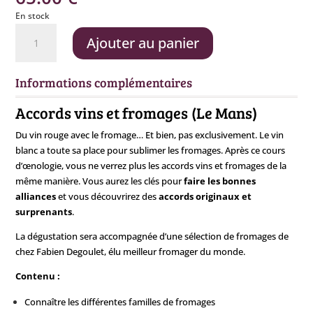
En stock
quantité
Ajouter au panier
de
Vin
et
Informations complémentaires
Fromage
-
Accords vins et fromages (Le Mans)
23
Du vin rouge avec le fromage… Et bien, pas exclusivement. Le vin
octobre
blanc a toute sa place pour sublimer les fromages. Après ce cours
d’œnologie, vous ne verrez plus les accords vins et fromages de la
même manière. Vous aurez les clés pour
faire les bonnes
alliances
et vous découvrirez des
accords originaux et
surprenants
.
La dégustation sera accompagnée d’une sélection de fromages de
chez Fabien Degoulet, élu meilleur fromager du monde.
Contenu :
Connaître les différentes familles de fromages