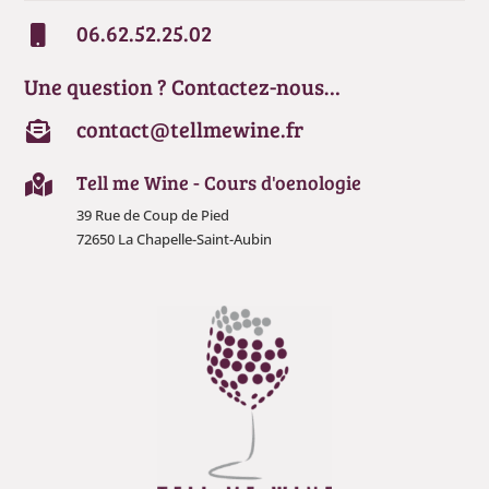
06.62.52.25.02

Une question ? Contactez-nous…
contact@tellmewine.fr

Tell me Wine - Cours d'oenologie

39 Rue de Coup de Pied
72650 La Chapelle-Saint-Aubin
kies vous
ent une bonne dégustation