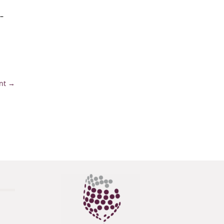
 –
nt
→