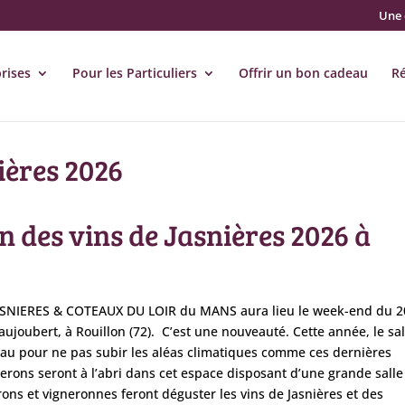
Une 
rises
Pour les Particuliers
Offrir un bon cadeau
R
ières 2026
on des vins de Jasnières 2026 à
ASNIERES
& COTEAUX DU LOIR du MANS aura lieu le week-end du 2
aujoubert, à Rouillon
(72). C’est une nouveauté. Cette année, le sa
Epau pour ne pas subir les aléas climatiques comme ces dernières
nerons seront à l’abri dans cet espace disposant d’une grande salle
rons et vigneronnes feront déguster les vins de J
asnières et des