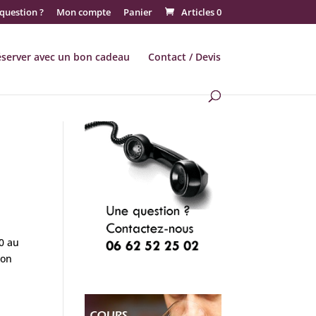
question ?
Mon compte
Panier
Articles 0
éserver avec un bon cadeau
Contact / Devis
0 au
lon