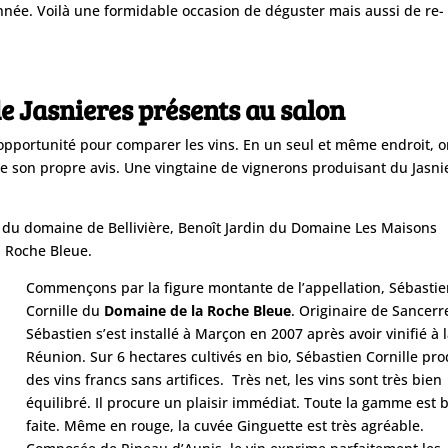
année. Voilà une formidable occasion de déguster mais aussi de re-
e Jasnieres présents au salon
opportunité pour comparer les vins. En un seul et même endroit, 
re
son propre avis. Une vingtaine de vignerons produisant du Jasni
as du domaine
de Bellivière, Benoît Jardin du Domaine Les M
aisons
a Roche Bleue.
Commençons par la figure montante de l’appellation, Sébasti
Cornille du
Domaine de la Roche Bleue
. Originaire de Sancerr
Sébastien s’est installé à Marçon en 2007 après avoir vinifié à 
Réunion. Sur 6 hectares cultivés en bio, Sébastien Cornille pro
des vins francs sans artifices. Très net, les vins sont
très
bien
équilibré. Il procure un plaisir immédiat. Toute la gamme est 
faite. Même en rouge, la cuvée Ginguette est très agréable.