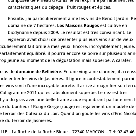
Composée de Pineau d’Aunis, le vin exprime parfaitement les
caractéristiques du cépage : fruit rouges et épices.
Ensuite, j’ai particulièrement aimé les vins de Benoî
t Jardin. Pe
domaine de 7 hectares,
Les Maisons Rouges
est cultivé en
biodynamie depuis 2009. Le résultat est très convaincant. Le
vigneron avait choisi de présenter plusieurs vins sur de vieux
ticulièrement fait brillé à mes yeux. Encore, incroyablement jeune,
. Parfaitement équilibré, il pourra encore se boire sur plusieurs ann
trop jeune au moment de la dégustation mais superbe. A carafer.
colas de
domaine de Bellivière
. En une vingtaine d’année, il a réuss
de entier les vins de Jasnières. Il figure incontestablement parmi 
es vins sont d’une incroyable pureté. Il arrive à magnifier son terro
alligramme 2011 qui est absolument superbe. Le nez est très
il y a du gras avec une belle trame acide équilibrant parfaitement l
: Que du bonheur ! Rouge Gorge (rouge) est également un modèle de 
 terroir des Coteaux du Loir. Quand on goute les vins d’Eric Nicola
re du terroir de
Jasnières.
LLE – La Roche de la Roche Bleue – 72340 MARCON – Tel: 02 43 46