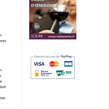
on
eres
en
e,
la
duit
bien