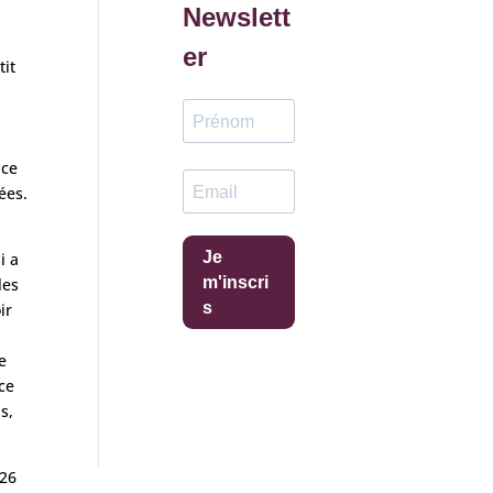
Newslett
er
tit
 ce
ées.
Je
i a
m'inscri
les
s
ir
e
ce
s,
 26