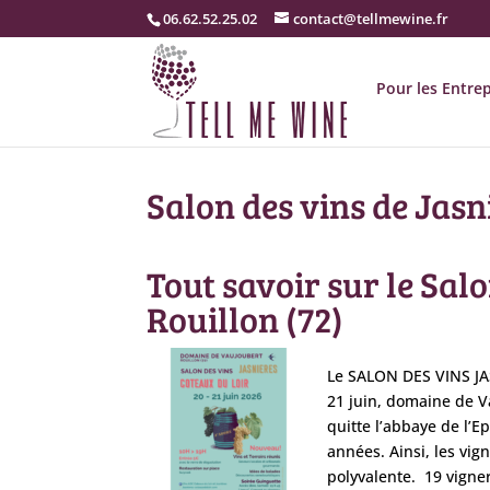
06.62.52.25.02
contact@tellmewine.fr
Pour les Entrep
Salon des vins de Jasn
Tout savoir sur le Sal
Rouillon (72)
Le SALON DES VINS J
21 juin, domaine de V
quitte l’abbaye de l’
années. Ainsi, les vig
polyvalente.
19 vigne