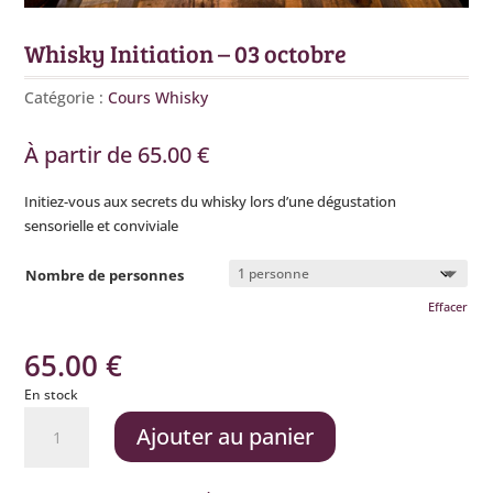
Whisky Initiation – 03 octobre
Catégorie :
Cours Whisky
À partir de
65.00
€
Initiez-vous aux secrets du whisky lors d’une dégustation
sensorielle et conviviale
Nombre de personnes
Effacer
65.00
€
En stock
quantité
Ajouter au panier
de
Whisky
Initiation