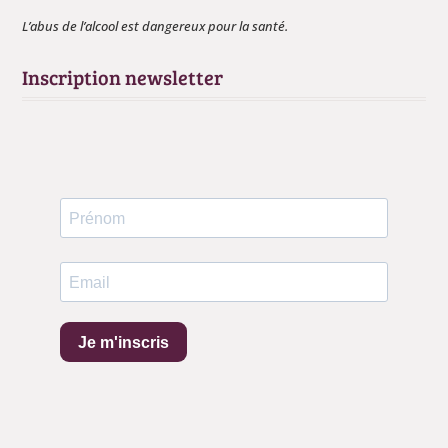
L’abus de l’alcool est dangereux pour la santé.
Inscription newsletter
Continuer sans accepter
Les cookies vous
Je m'inscris
souhaitent une bonne
dégustation !
Dans l’objectif d'améliorer toujours plus votre expérience sur notre site
et que vous ne restiez pas sur votre soif, nous utilisons des cookies.