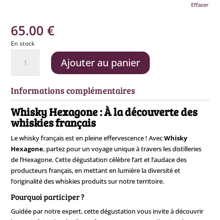
Effacer
65.00
€
En stock
quantité
Ajouter au panier
de
Whisky
Hexagone
Informations complémentaires
(Whiskies
français)
Whisky Hexagone : À la découverte des
-
whiskies français
21
Le whisky français est en pleine effervescence ! Avec
Whisky
novembre
Hexagone
, partez pour un voyage unique à travers les distilleries
de l’Hexagone. Cette dégustation célèbre l’art et l’audace des
producteurs français, en mettant en lumière la diversité et
l’originalité des whiskies produits sur notre territoire.
Pourquoi participer ?
Guidée par notre expert, cette dégustation vous invite à découvrir