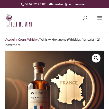
06.62.52.25.02
contact@tellmewine.fr
Accueil
/
Cours Whisky
/ Whisky Hexagone (Whiskies français) – 21
novembre