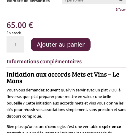
Nombre de personnes
Effacer
65.00
€
En stock
quantité
Ajouter au panier
de
Initiation
aux
Informations complémentaires
accords
Mets
Initiation aux accords Mets et Vins – Le
et
Mans
Vins
Vous vous demandez souvent quel vin servir avec un plat ? Ou, à
-
l’inverse, quel plat préparer pour mettre en valeur une belle
29
bouteille ? Cette initiation aux accords mets et vins vous donne les
septembre
clés pour réussir vos associations simplement, sans pression et sans
discours compliqué.
Bien plus qu’un cours d’œnologie, c’est une véritable
expérience