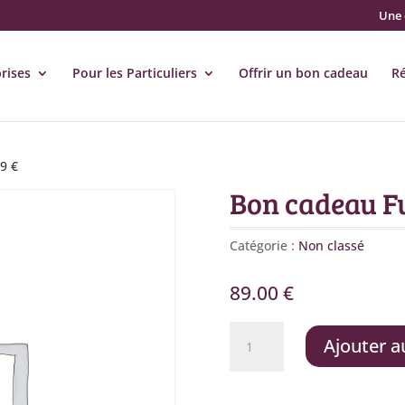
Une 
rises
Pour les Particuliers
Offrir un bon cadeau
R
9 €
Bon cadeau F
Catégorie :
Non classé
89.00
€
quantité
Ajouter a
de
Bon
cadeau