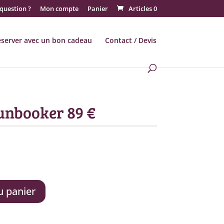
question ?
Mon compte
Panier
Articles 0
éserver avec un bon cadeau
Contact / Devis
unbooker 89 €
u panier