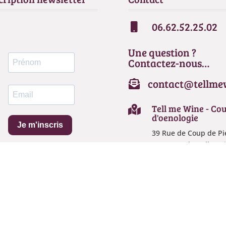
06.62.52.25.02

Une question ?
Contactez-nous…
contact@tellme

Tell me Wine - Co
ns

d'oenologie
de confidentialité, en garantissant la conformité avec les réglementat
Je m'inscris
39 Rue de Coup de Pi
72650 La Chapelle-Sai
Aubin
|
ARTEO Digital – Agence de communication sur Le Mans
–
Mentions