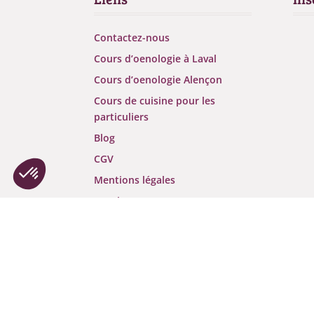
Contactez-nous
Cours d’oenologie à Laval
Cours d’oenologie Alençon
Cours de cuisine pour les
particuliers
Blog
Plateforme de Gestion du Consentement : Personnalisez vos Optio
Axeptio consent
CGV
Notre plateforme vous permet d'adapter et de gérer vos paramètres 
Mentions légales
Kayak
Likibu
L’abus de l’alcool est dangereux
pour la santé.
©Tell Me Wine