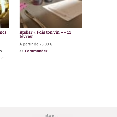
ancs
Atelier « Fais ton vin » – 11
février
À partir de
75.00
€
us
>>
Commandez
ses