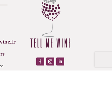
wine.fr
urs
ions. Personnalisez vos préférences pour contrôler la manière dont vos
ed
nt-
 Légales
–
C.G.V.