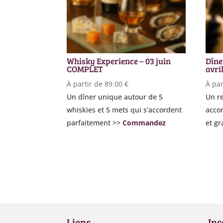
Whisky Experience – 03 juin
Dîne
COMPLET
avri
À partir de
89.00
€
À par
Un dîner unique autour de 5
Un r
whiskies et 5 mets qui s’accordent
accor
parfaitement >>
Commandez
et gr
Liens
Ins