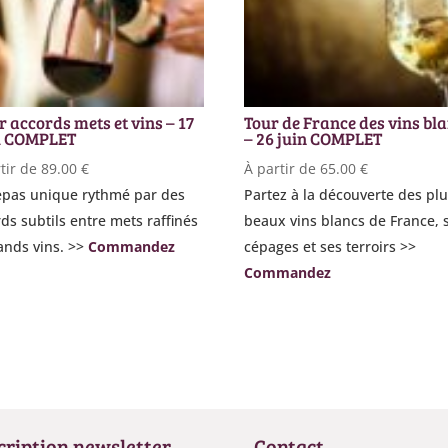
r accords mets et vins – 17
Tour de France des vins bl
l COMPLET
– 26 juin COMPLET
tir de
89.00
€
À partir de
65.00
€
epas unique rythmé par des
Partez à la découverte des pl
ds subtils entre mets raffinés
beaux vins blancs de France, 
ands vins. >>
Commandez
cépages et ses terroirs >>
Commandez
cription newsletter
Contact