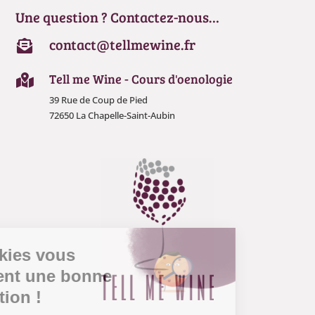
Une question ? Contactez-nous…
contact@tellmewine.fr

Tell me Wine - Cours d'oenologie

39 Rue de Coup de Pied
72650 La Chapelle-Saint-Aubin
es cookies vous
ouhaitent une bonne
égustation !